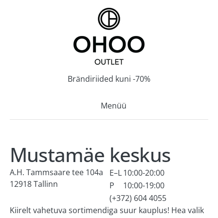
Brändiriided kuni -70%
Menüü
AVALEHT
Mustamäe keskus
KAUPLUSED
A.H. Tammsaare tee 104a
E–L
10:00-20:00
12918 Tallinn
P
10:00-19:00
T1 Tallinn
(+372) 604 4055
Kiirelt vahetuva sortimendiga suur kauplus! Hea valik
Mustamäe keskus